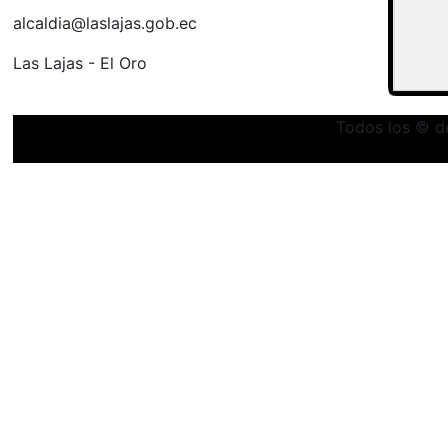
alcaldia@laslajas.gob.ec
Las Lajas - El Oro
Todos los © d