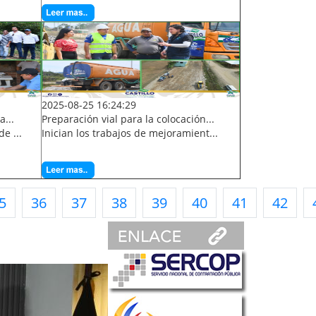
2025-08-25 16:24:29
a...
Preparación vial para la colocación...
e ...
Inician los trabajos de mejoramient...
5
36
37
38
39
40
41
42