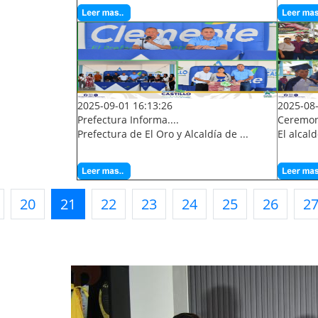
2025-09-01 16:13:26
2025-08-
Prefectura Informa....
Ceremoni
Prefectura de El Oro y Alcaldía de ...
El alcal
20
21
22
23
24
25
26
2