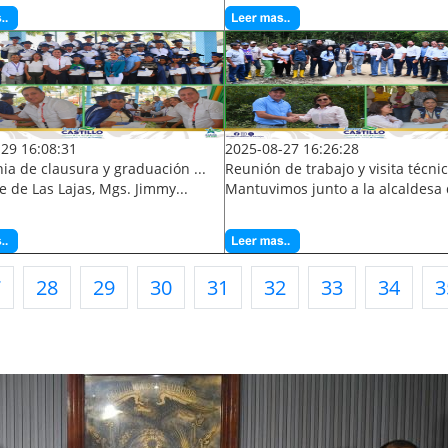
29 16:08:31
2025-08-27 16:26:28
a de clausura y graduación ...
Reunión de trabajo y visita técnic
de de Las Lajas, Mgs. Jimmy...
Mantuvimos junto a la alcaldesa d
7
28
29
30
31
32
33
34
3