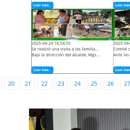
2025-04-24 16:54:55
2025-04-
Se realizó una visita a las familia...
Comité d
Bajo la dirección del alcalde, Mgs....
Ante las
20
21
22
23
24
25
26
2