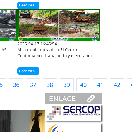
2025-04-17 16:45:54
AS!...
Mejoramiento vial en El Cedro...
c...
Continuamos trabajando y ejecutando...
5
36
37
38
39
40
41
42