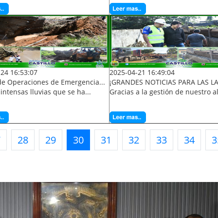
24 16:53:07
2025-04-21 16:49:04
e Operaciones de Emergencia...
¡GRANDES NOTICIAS PARA LAS LAJ
 intensas lluvias que se ha...
Gracias a la gestión de nuestro al
7
28
29
30
31
32
33
34
3