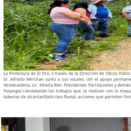
La Prefectura de El Oro, a través de la Dirección de Obras Pública
Sr. Alfredo Merchan junto a sus vocales con el apoyo permanent
Vicealcaldesa, Lic. Milena Ren, Presidentes Parroquiales y demás 
Puyango) constatando los trabajos que se realizan con la maqui
tuberías de alcantarillado tipo fluvial, acciones que permiten fo