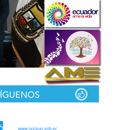
www.laslajas.gob.ec