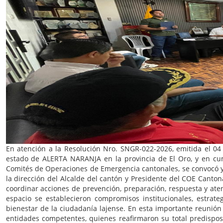
En atención a la Resolución Nro. SNGR-022-2026, emitida el 04 
estado de ALERTA NARANJA en la provincia de El Oro, y en cump
Comités de Operaciones de Emergencia cantonales, se convocó y 
la dirección del Alcalde del cantón y Presidente del COE Cantona
coordinar acciones de prevención, preparación, respuesta y ate
espacio se establecieron compromisos institucionales, estra
bienestar de la ciudadanía lajense. En esta importante reunió
entidades competentes, quienes reafirmaron su total predispos