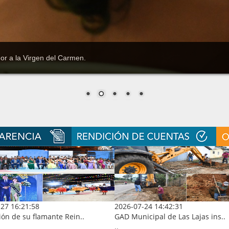
27 16:21:58
2026-07-24 14:42:31
ón de su flamante Rein..
GAD Municipal de Las Lajas ins..
..